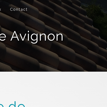
x
Contact
re Avignon
e de