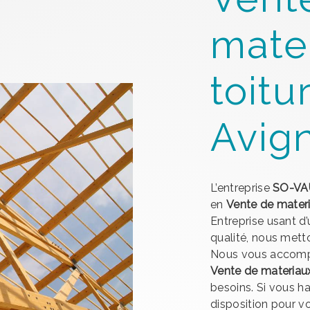
mate
toitu
Avig
L’entreprise
SO-VA
en
Vente de materi
Entreprise usant d’
qualité, nous mett
Nous vous accompa
Vente de materiaux
besoins. Si vous h
disposition pour v