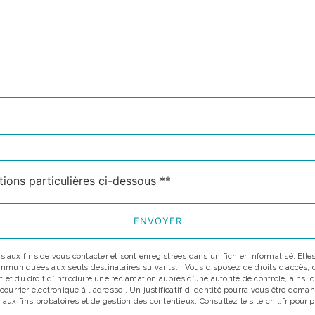
deau des cookies
tions particulières ci-dessous **
ENVOYER
x fins de vous contacter et sont enregistrées dans un fichier informatisé. Elles 
uniquées aux seuls destinataires suivants: . Vous disposez de droits d’accès, de r
 et du droit d’introduire une réclamation auprès d’une autorité de contrôle, ainsi
r courrier électronique à l'adresse . Un justificatif d'identité pourra vous être d
aux fins probatoires et de gestion des contentieux. Consultez le site cnil.fr pour p