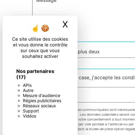
X
Masquer le ban
Ce site utilise des cookies
et vous donne le contrôle
sur ceux que vous
Combien font deux plus deux
souhaitez activer
Nos partenaires
(17)
En cochant cette case, j'accepte les condi
APIs
Autre
Mesure d'audience
Régies publicitaires
Réseaux sociaux
** Les données personnelles communiquées sont nécessaires au
Support
répondre à votre message. Les données collectées seront comm
Vidéos
d’opposition, de retrait de votre consentement à tout moment
pouvez exercer ces droits par voie postale à l'adresse ou pa
prise de contact puis pendant la durée de prescription légale 