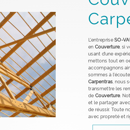
Carp
L’entreprise
SO-VA
en
Couverture
, si
usant d’une expérie
mettons tout en oe
accompagnons ains
sommes à l’écoute 
Carpentras
, nous 
transmettre les re
de
Couverture
. No
et le partager ave
de réussir. Toute no
avec propreté et ri