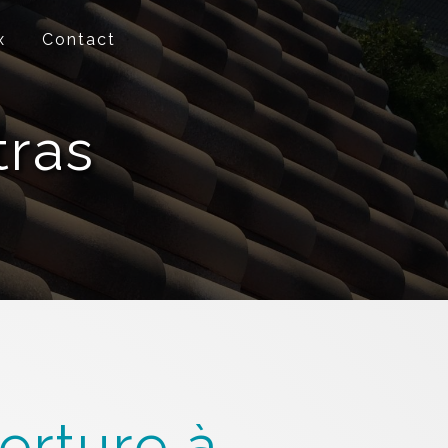
x
Contact
tras
erture à