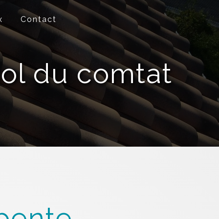
x
Contact
iol du comtat
pente