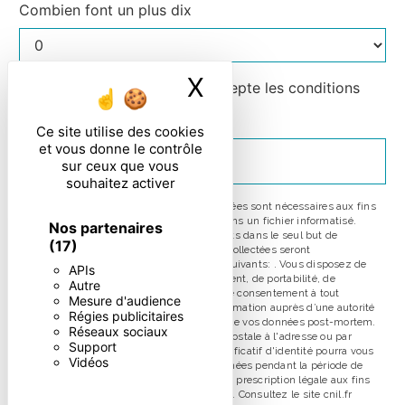
Combien font un plus dix
X
Masquer le ban
En cochant cette case, j'accepte les conditions
particulières ci-dessous **
Ce site utilise des cookies
et vous donne le contrôle
ENVOYER
sur ceux que vous
souhaitez activer
** Les données personnelles communiquées sont nécessaires aux fins
de vous contacter et sont enregistrées dans un fichier informatisé.
Nos partenaires
Elles sont destinées à et ses sous-traitants dans le seul but de
(17)
répondre à votre message. Les données collectées seront
communiquées aux seuls destinataires suivants: . Vous disposez de
APIs
droits d’accès, de rectification, d’effacement, de portabilité, de
Autre
limitation, d’opposition, de retrait de votre consentement à tout
Mesure d'audience
moment et du droit d’introduire une réclamation auprès d’une autorité
Régies publicitaires
de contrôle, ainsi que d’organiser le sort de vos données post-mortem.
Réseaux sociaux
Vous pouvez exercer ces droits par voie postale à l'adresse ou par
Support
courrier électronique à l'adresse . Un justificatif d'identité pourra vous
Vidéos
être demandé. Nous conservons vos données pendant la période de
prise de contact puis pendant la durée de prescription légale aux fins
probatoires et de gestion des contentieux. Consultez le site cnil.fr